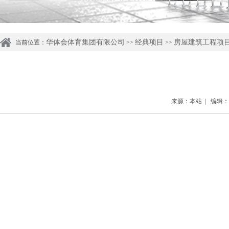
华体会体育集团有限公司
经典项目
房屋建筑工程项
当前位置：
>>
>>
来源：本站 | 编辑：管理