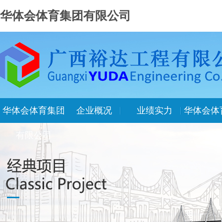
华体会体育集团有限公司
华体会体育集团
企业概况
业绩实力
华体会体
有限公司
有限