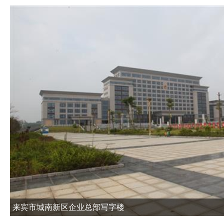
来宾市城南新区企业总部写字楼