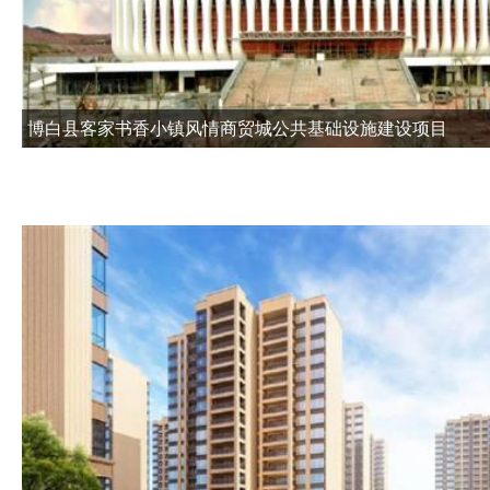
博白县客家书香小镇风情商贸城公共基础设施建设项目