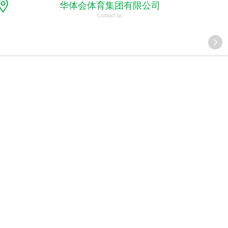
华体会体育集团有限公司
Contact us