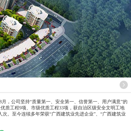
8月，公司坚持“质量第一、安全第一、信誉第一、用户满意”的
优质工程9项、市级优质工程33项，获自治区级安全文明工地
余人次。至今连续多年荣获“广西建筑业先进企业”、“广西建筑业