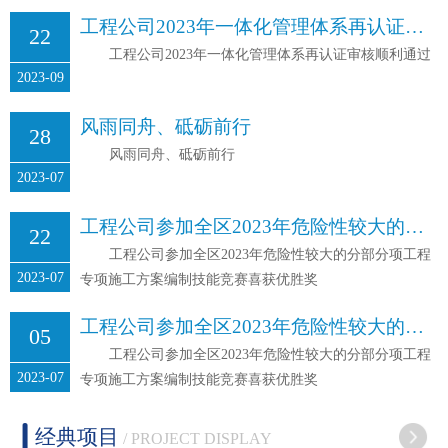
工程公司2023年一体化管理体系再认证审核顺利通过
22
工程公司2023年一体化管理体系再认证审核顺利通过
2023-09
风雨同舟、砥砺前行
28
风雨同舟、砥砺前行
2023-07
工程公司参加全区2023年危险性较大的分部分项工程专项施工方案编制技能竞赛喜获优胜奖
22
工程公司参加全区2023年危险性较大的分部分项工程
2023-07
专项施工方案编制技能竞赛喜获优胜奖
工程公司参加全区2023年危险性较大的分部分项工程专项施工方案编制技能竞赛喜获优胜奖
05
工程公司参加全区2023年危险性较大的分部分项工程
2023-07
专项施工方案编制技能竞赛喜获优胜奖
经典项目
/ PROJECT DISPLAY