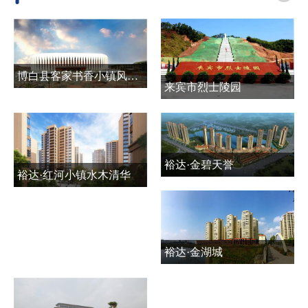
博白县客家书香小镇风情商贸城公共基础设施建设项目
来宾市烈士陵园
裕达·金碧天誉
裕达·红河小镇水木清华
裕达·金湖城