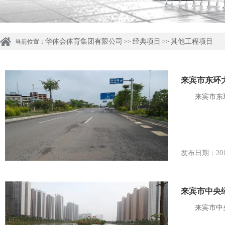
华体会体育集团有限公司
经典项目
其他工程项目
当前位置：
>>
>>
来宾市东环
来宾市东
发布日期：
20
来宾市中央
来宾市中