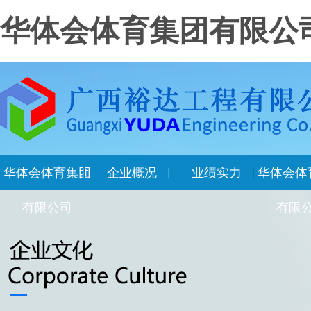
华体会体育集团有限公
华体会体育集团
企业概况
业绩实力
华体会体
有限公司
有限