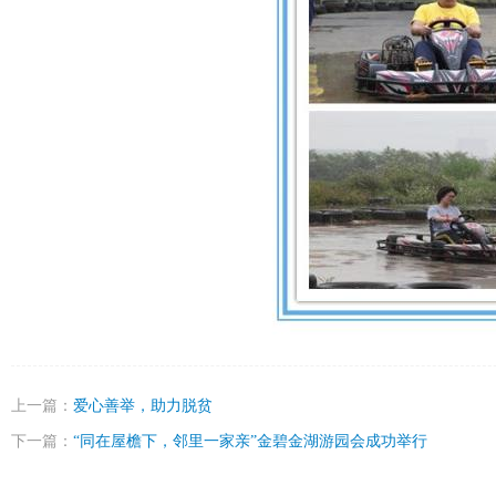
上一篇：
爱心善举，助力脱贫
下一篇：
“同在屋檐下，邻里一家亲”金碧金湖游园会成功举行