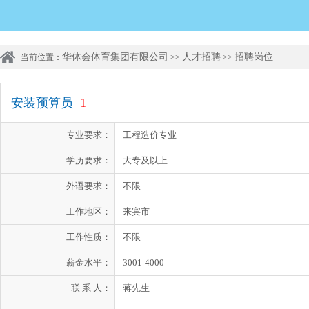
华体会体育集团有限公司
人才招聘
招聘岗位
当前位置：
>>
>>
安装预算员
1
专业要求：
工程造价专业
学历要求：
大专及以上
外语要求：
不限
工作地区：
来宾市
工作性质：
不限
薪金水平：
3001-4000
联 系 人：
蒋先生