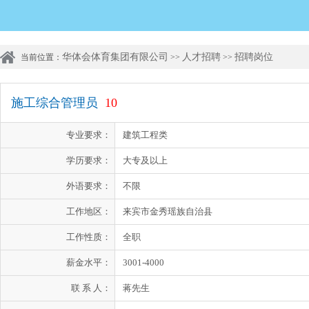
华体会体育集团有限公司
人才招聘
招聘岗位
当前位置：
>>
>>
施工综合管理员
10
专业要求：
建筑工程类
学历要求：
大专及以上
外语要求：
不限
工作地区：
来宾市金秀瑶族自治县
工作性质：
全职
薪金水平：
3001-4000
联 系 人：
蒋先生