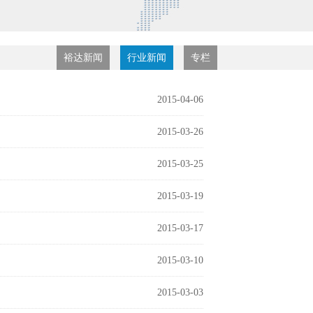
裕达新闻
行业新闻
专栏
2015-04-06
2015-03-26
2015-03-25
2015-03-19
2015-03-17
2015-03-10
2015-03-03