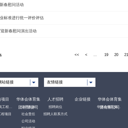
新春慰问活动
业标准进行统一评价评估
”迎新春慰问演出活动
<<
<
...
19
20
2
条
网站链接
友情链接
典项目
华体会体育集
人才招聘
企业链接
华体会体育集
房屋建筑工程项目
公司形象
招聘岗位
华体会体育集团有限公司
团有限公司
团有限公司
工程项目
社会责任
招聘人联系方式
公司活动