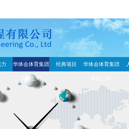
实力
华体会体育集团
经典项目
华体会体育集团
有限公司
有限公司