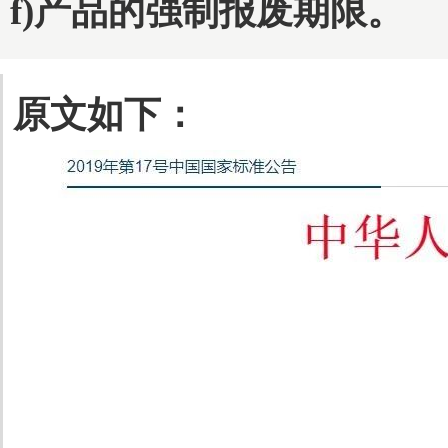
f)产品的强制报废期限。
原文如下：