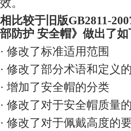
效。
相比较于旧版GB2811-20
部防护 安全帽》做出了如
· 修改了标准适用范围
· 修改了部分术语和定义
· 增加了安全帽的分类
· 修改了对于安全帽质量
· 修改了对于佩戴高度的