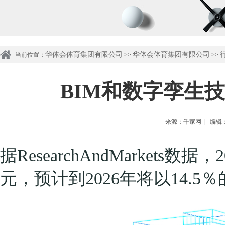
华体会体育集团有限公司
华体会体育集团有限公司
行
当前位置：
>>
>>
BIM和数字孪生
来源：千家网 | 编辑：管
据ResearchAndMarket
元，预计到2026年将以14.