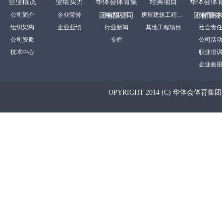
企业概况
业绩实力
华体会体育集
经典项目
华体会体
公司简介
企业荣誉
裕达新闻
房屋建筑工程项目
公司形
团有限公司
团有限公
组织架构
企业业绩
行业新闻
其他工程项目
社会责
公司资质
专栏
公司活
技术中心
职业培
企业画
OPYRIGHT 2014 (C) 华体会体育集