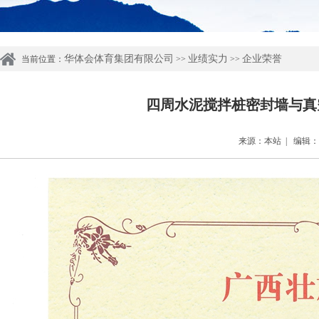
华体会体育集团有限公司
业绩实力
企业荣誉
当前位置：
>>
>>
四周水泥搅拌桩密封墙与真
来源：本站 | 编辑：管理