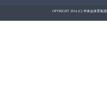
OPYRIGHT 2014 (C) 华体会体育集