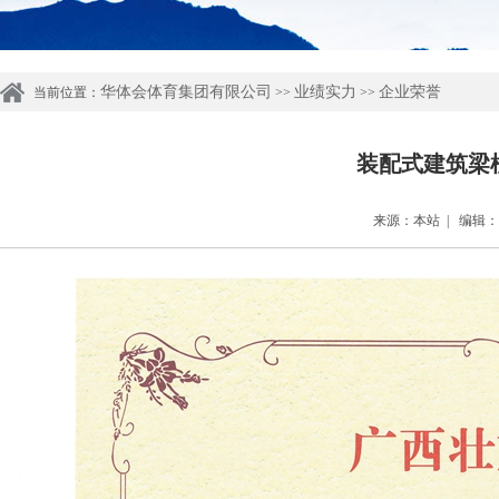
华体会体育集团有限公司
业绩实力
企业荣誉
当前位置：
>>
>>
装配式建筑梁
来源：本站 | 编辑：管理