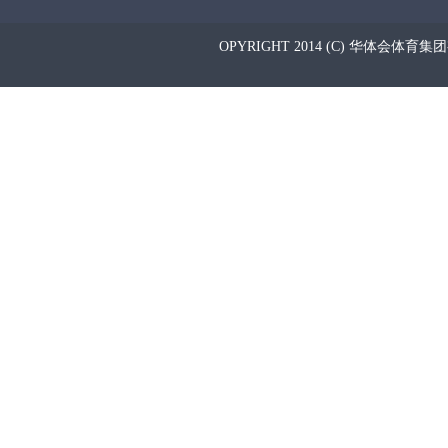
OPYRIGHT 2014 (C) 华体会体育集