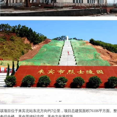
该项目位于来宾北站东北方向约7公里，项目总建筑面积76106平方面
务综合楼、革命英雄纪念馆、革命文化展馆等。