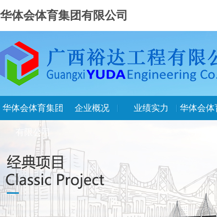
华体会体育集团有限公司
华体会体育集团
企业概况
业绩实力
华体会体
有限公司
有限