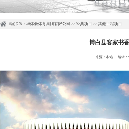
华体会体育集团有限公司
经典项目
其他工程项目
当前位置：
>>
>>
博白县客家书
来源：本站 | 编辑：管理