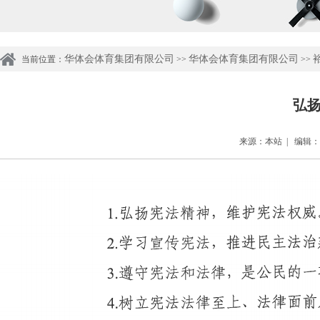
华体会体育集团有限公司
华体会体育集团有限公司
裕
当前位置：
>>
>>
弘
来源：本站 | 编辑：管理