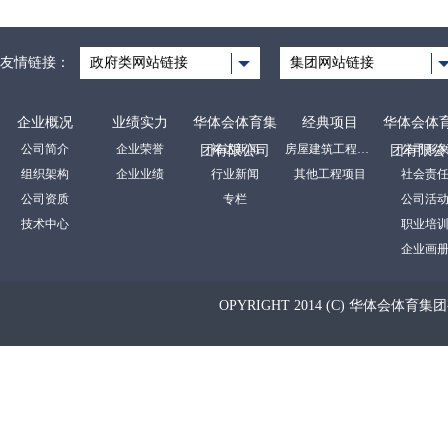
友情链接：
政府类网站链接
集团网站链接
企业概况
业绩实力
华体会体育集
经典项目
华体会体
公司简介
企业荣誉
裕达新闻
房屋建筑工程项目
公司形
团有限公司
团有限公
组织架构
企业业绩
行业新闻
其他工程项目
社会责
公司资质
专栏
公司活
技术中心
职业培
企业画
OPYRIGHT 2014 (C) 华体会体育集