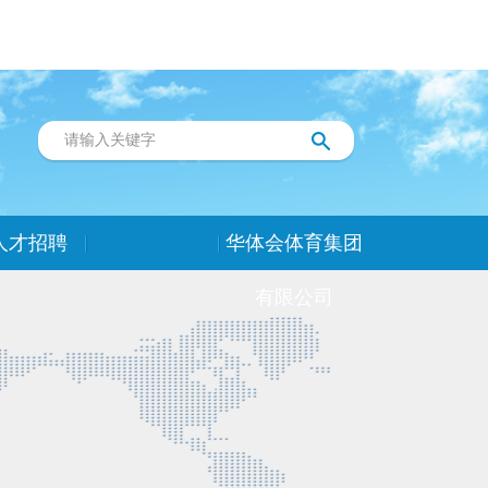
人才招聘
华体会体育集团
有限公司