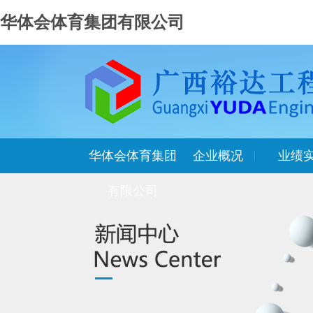
华体会体育集团有限公司
华体会体育集团
企业概况
业绩
有限公司