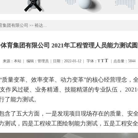
育集团有限公司
裕达新闻
>>
体育集团有限公司 2021年工程管理人员能力测试
T
T
来源：本站 | 编辑：管理员 | 日期：2022-01-12 | 字体：
T
| 点击量：5844
年“质量变革、效率变革、动力变革”的核心经营理念
作风过硬、业务精通、技能精湛的专业队伍， 2021年
进行了能力测试。
包含了五大方面，一是发现项目现场存在的质量、安
力测试，四是工程竣工图绘制能力测试，五是工程安