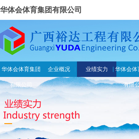
华体会体育集团有限公司
华体会体育集团
企业概况
业绩实力
华体会体
有限公司
有限